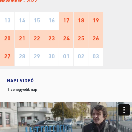
November - 2022
13
14
15
16
17
18
19
20
21
22
23
24
25
26
27
28
29
30
01
02
03
NAPI VIDEÓ
Tizenegyedik nap