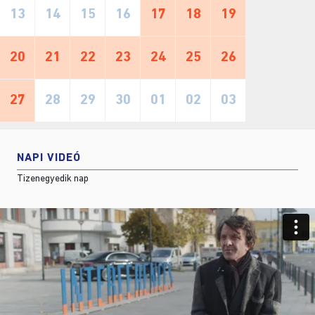
13
14
15
16
17
18
19
20
21
22
23
24
25
26
27
28
29
30
01
02
03
NAPI VIDEÓ
Tizenegyedik nap