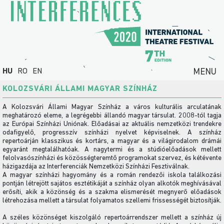
HU
RO
EN
MENU
KOLOZSVÁRI ÁLLAMI MAGYAR SZÍNHÁZ
A Kolozsvári Állami Magyar Színház a város kulturális arculatának
meghatározó eleme, a legrégebbi állandó magyar társulat. 2008-tól tagja
az Európai Színházi Uniónak. Előadásai az aktuális nemzetközi trendekre
odafigyelő, progresszív színházi nyelvet képviselnek. A színház
repertoárján klasszikus és kortárs, a magyar és a világirodalom drámái
egyaránt megtalálhatóak. A nagytermi és a stúdióelőadások mellett
felolvasószínházi és közösségteremtő programokat szervez, és kétévente
házigazdája az Interferenciák Nemzetközi Színházi Fesztiválnak.
A magyar színházi hagyomány és a román rendezői iskola találkozási
pontján létrejött sajátos esztétikáját a színház olyan alkotók meghívásával
erősíti, akik a közönség és a szakma elismerését megnyerő előadások
létrehozása mellett a társulat folyamatos szellemi frissességét biztosítják.
A széles közönséget kiszolgáló repertoárrendszer mellett a színház új