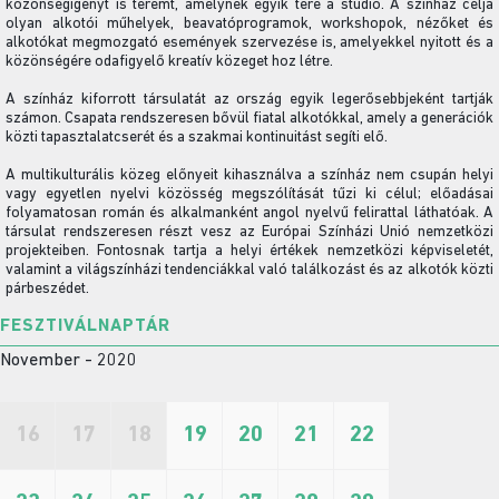
közönségigényt is teremt, amelynek egyik tere a stúdió. A színház célja
olyan alkotói műhelyek, beavatóprogramok, workshopok, nézőket és
alkotókat megmozgató események szervezése is, amelyekkel nyitott és a
közönségére odafigyelő kreatív közeget hoz létre.
A színház kiforrott társulatát az ország egyik legerősebbjeként tartják
számon. Csapata rendszeresen bővül fiatal alkotókkal, amely a generációk
közti tapasztalatcserét és a szakmai kontinuitást segíti elő.
A multikulturális közeg előnyeit kihasználva a színház nem csupán helyi
vagy egyetlen nyelvi közösség megszólítását tűzi ki célul; előadásai
folyamatosan román és alkalmanként angol nyelvű felirattal láthatóak. A
társulat rendszeresen részt vesz az Európai Színházi Unió nemzetközi
projekteiben. Fontosnak tartja a helyi értékek nemzetközi képviseletét,
valamint a világszínházi tendenciákkal való találkozást és az alkotók közti
párbeszédet.
FESZTIVÁLNAPTÁR
November - 2020
16
17
18
19
20
21
22